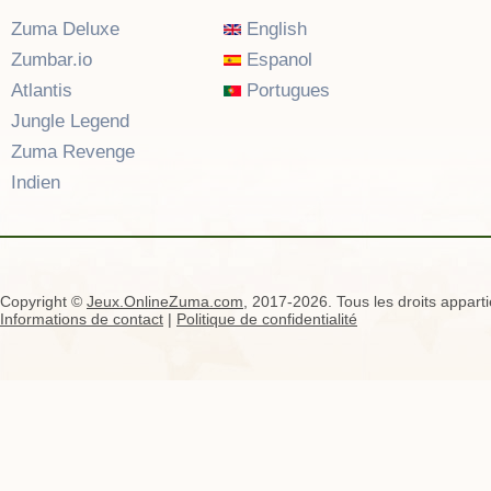
Zuma Deluxe
English
Zumbar.io
Espanol
Atlantis
Portugues
Jungle Legend
Zuma Revenge
Indien
Copyright ©
Jeux.OnlineZuma.com
, 2017-2026. Tous les droits apparti
Informations de contact
|
Politique de confidentialité