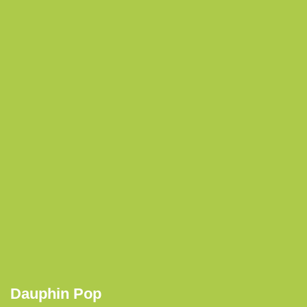
Dauphin Pop