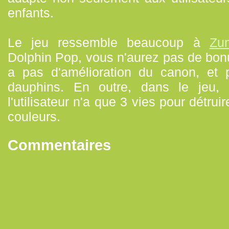
enfants.
Le jeu ressemble beaucoup à
Zu
Dolphin Pop, vous n'aurez pas de bonus
a pas d'amélioration du canon, et
dauphins. En outre, dans le jeu, 
l'utilisateur n'a que 3 vies pour détrui
couleurs.
Commentaires