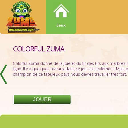
Jeux
COLORFUL ZUMA
TETRIS
Colorful Zuma donne de la joie et du tir des tirs aux marbres 
Soyez à l'aise, alors que vous rencontrez un jeu absolument 
ligne. Il y a quelques niveaux dans ce jeu: six seulement. Mais p
accompagné non seulement par les Zuma Boules, mais aussi 
champion de ce fabuleux pays, vous devrez travailler très fort. P
intelligent ou même avec votre ami ou votre parent. Tetris est u
JOUER
JOUER